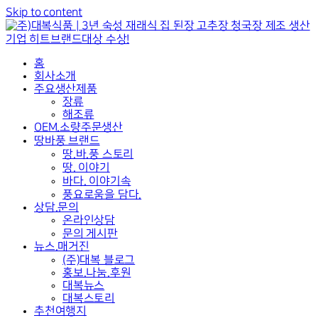
Skip to content
홈
회사소개
주요생산제품
장류
해조류
OEM.소량주문생산
땅바풍 브랜드
땅.바.풍 스토리
땅. 이야기
바다. 이야기속
풍요로움을 담다.
상담.문의
온라인상담
문의 게시판
뉴스.매거진
(주)대복 블로그
홍보.나눔.후원
대복뉴스
대복스토리
추천여행지